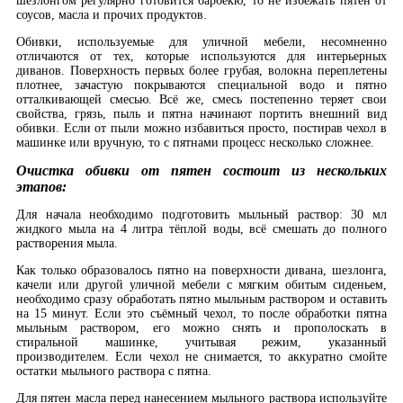
шезлонгом регулярно готовится барбекю, то не избежать пятен от
соусов, масла и прочих продуктов.
Обивки, используемые для уличной мебели, несомненно
отличаются от тех, которые используются для интерьерных
диванов. Поверхность первых более грубая, волокна переплетены
плотнее, зачастую покрываются специальной водо и пятно
отталкивающей смесью. Всё же, смесь постепенно теряет свои
свойства, грязь, пыль и пятна начинают портить внешний вид
обивки. Если от пыли можно избавиться просто, постирав чехол в
машинке или вручную, то с пятнами процесс несколько сложнее.
Очистка обивки от пятен состоит из нескольких
этапов:
Для начала необходимо подготовить мыльный раствор: 30 мл
жидкого мыла на 4 литра тёплой воды, всё смешать до полного
растворения мыла.
Как только образовалось пятно на поверхности дивана, шезлонга,
качели или другой уличной мебели с мягким обитым сиденьем,
необходимо сразу обработать пятно мыльным раствором и оставить
на 15 минут. Если это съёмный чехол, то после обработки пятна
мыльным раствором, его можно снять и прополоскать в
стиральной машинке, учитывая режим, указанный
производителем. Если чехол не снимается, то аккуратно смойте
остатки мыльного раствора с пятна.
Для пятен масла перед нанесением мыльного раствора используйте