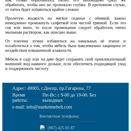
Как только образовалось пятно, его необходимо сразу же
обработать, чтобы оно не проникало глубже. В противном случае,
от пятна будет избавиться крайне сложно.
Пролитую жидкость на мягкое сиденье с обивкой, важно
немедленно промокнуть салфеткой или чистой тряпкой. Если это
сок или вино, то после промокания следует обработать пятно
мыльным раствором, как описано выше.
От плесени лучше избавиться на начальных её этапах и
позаботиться о том, чтобы мебель была максимально защищена от
воздействия повышенной влажности.
Мебель в саду или на даче будет сохранять свой привлекательный
внешний вид намного дольше, если обеспечить подходящий уход
и поддерживать чистоту.
Адрес:
49005, г.Днепр, пр.Гагарина, 77
Время
Пн-Вс: с 9-00 до 19-00. Без
работы:
выходных
e-mail:
info@marketmebeli.com
Контактные телефоны:
(067) 425 05 87