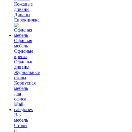
Кожаные
диваны
Диваны
Еврокнижка
Офисная
мебель
Офисные
кресла
Офисные
диваны
Журнальные
столы
Корпусная
мебель
для
офиса
Вся
мебель
Столы
и