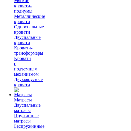
Мягкие
кровати-
подиумы
Металлические
кровати
Односпальные
кровати
Двуспальные
кровати
Кровати-
трансформеры
Кровати
с
подъемным
механизмом
Двухъярусные
кровати
Матрасы
Двуспальные
матрасы
Пружинные
матрасы
Беспружинные