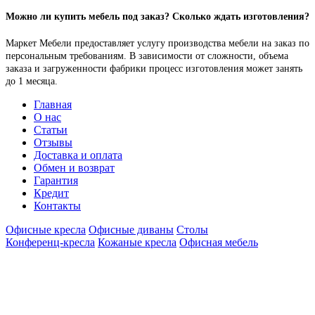
Можно ли купить мебель под заказ? Сколько ждать изготовления?
Маркет Мебели предоставляет услугу производства мебели на заказ по
персональным требованиям. В зависимости от сложности, объема
заказа и загруженности фабрики процесс изготовления может занять
до 1 месяца.
Главная
О нас
Статьи
Отзывы
Доставка и оплата
Обмен и возврат
Гарантия
Кредит
Контакты
Офисные кресла
Офисные диваны
Столы
Конференц-кресла
Кожаные кресла
Офисная мебель
Адрес:
49005, г.Днепр, пр.Гагарина, 77
Время
Пн-Вс: с 9-00 до 19-00. Без
работы:
выходных