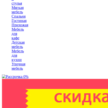
стулья
Мягкая
мебель
Спальня
Гостиная
Прихожая
Мебель
для
кафе
Детская
мебель
Мебель
для
кухни
Уличная
мебель