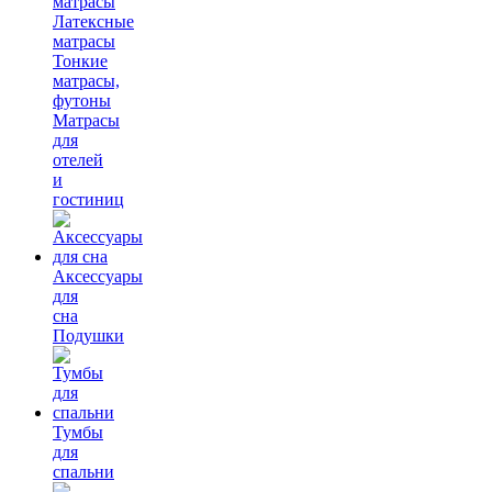
матрасы
Латексные
матрасы
Тонкие
матрасы,
футоны
Матрасы
для
отелей
и
гостиниц
Аксессуары
для
сна
Подушки
Тумбы
для
спальни